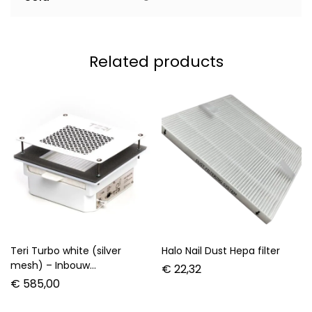
Related products
Teri Turbo white (silver
Halo Nail Dust Hepa filter
mesh) – Inbouw
€
22,32
afzuigsysteem met HEPA
€
585,00
filter