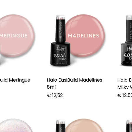
uild Meringue
Halo EasiBuild Madelines
Halo E
8ml
Milky 
€
12,52
€
12,5