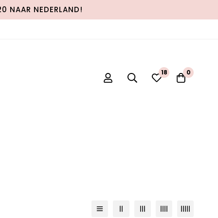
120 NAAR NEDERLAND!
18
0
tandaard sortering