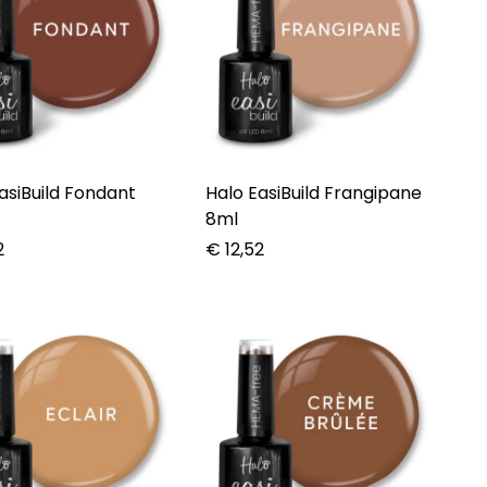
asiBuild Fondant
Halo EasiBuild Frangipane
8ml
2
€
12,52