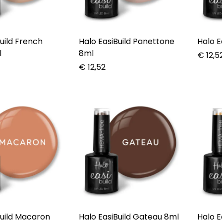
uild French
Halo EasiBuild Panettone
Halo E
l
8ml
€
12,5
€
12,52
Build Macaron
Halo EasiBuild Gateau 8ml
Halo E