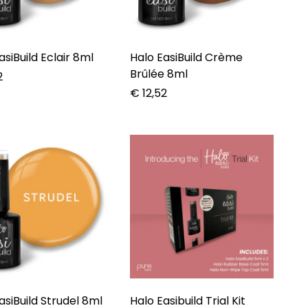
asiBuild Eclair 8ml
Halo EasiBuild Crème
Brûlée 8ml
2
€
12,52
asiBuild Strudel 8ml
Halo Easibuild Trial Kit