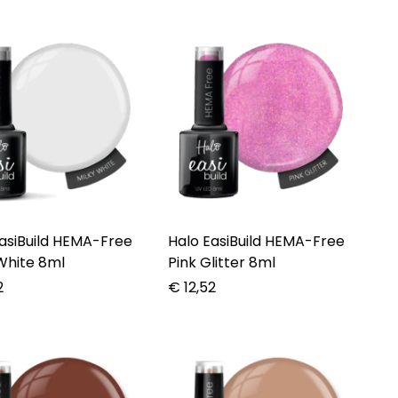
asiBuild HEMA-Free
Halo EasiBuild HEMA-Free
White 8ml
Pink Glitter 8ml
2
€
12,52