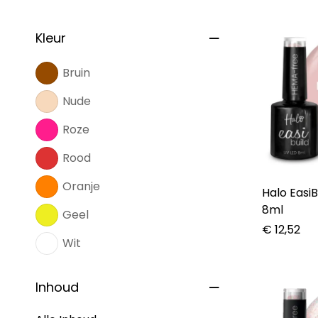
Kleur
Bruin
Nude
Roze
Rood
Oranje
Halo EasiB
8ml
Geel
€
12,52
Wit
Inhoud