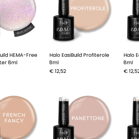
Build HEMA-Free
Halo EasiBuild Profiterole
Halo E
ter 8ml
8ml
8ml
€
12,52
€
12,5