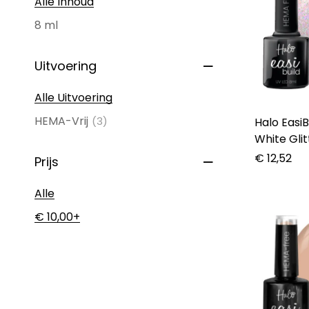
Alle Inhoud
8 ml
Uitvoering
Alle Uitvoering
HEMA-Vrij
(3)
Halo Easi
White Glit
€
12,52
Prijs
Alle
€
10,00
+