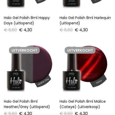
Halo Gel Polish 8ml Happy
Halo Gel Polish 8ml Harlequin
Days (uitlopend)
(uitlopend)
€
8,60
€
4,30
€
8,60
€
4,30
UITVERKOCHT
UITVERKOCHT
Halo Gel Polish 8ml
Halo Gel Polish 8ml Malice
Heather/Grey (uitlopend)
(Cateye) (uitverkoop)
€
8,60
€
4,30
€
8,60
€
4,30