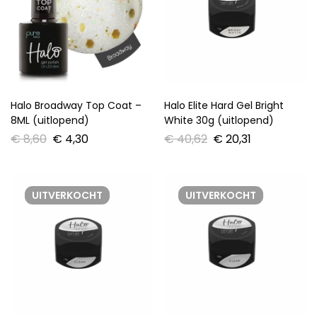
Halo Broadway Top Coat –
Halo Elite Hard Gel Bright
8ML (uitlopend)
White 30g (uitlopend)
€
8,60
€
4,30
€
40,62
€
20,31
UITVERKOCHT
UITVERKOCHT