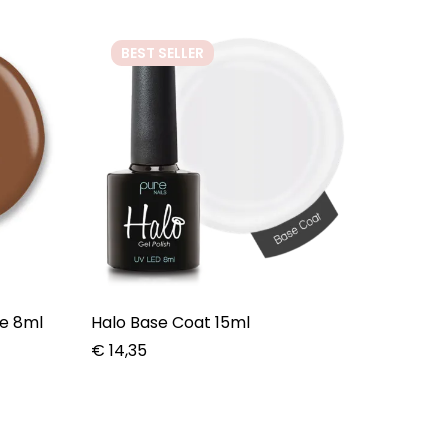
BEST
SELLER
ée 8ml
Halo Base Coat 15ml
€
14,35