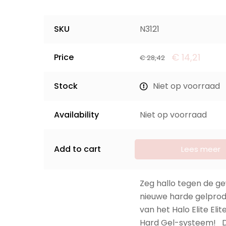
SKU
N3121
€
14,21
Price
€
28,42
Stock
Niet op voorraad
Availability
Niet op voorraad
Add to cart
Lees meer
Zeg hallo tegen de ge
nieuwe harde gelpro
van het Halo Elite Eli
Hard Gel-systeem! D