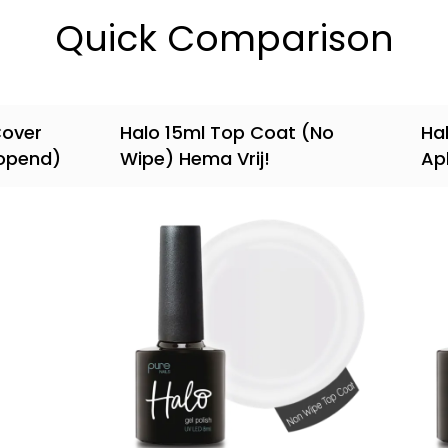
Quick Comparison
Cover
Halo 15ml Top Coat (No
Hal
lopend)
Wipe) Hema Vrij!
Ap