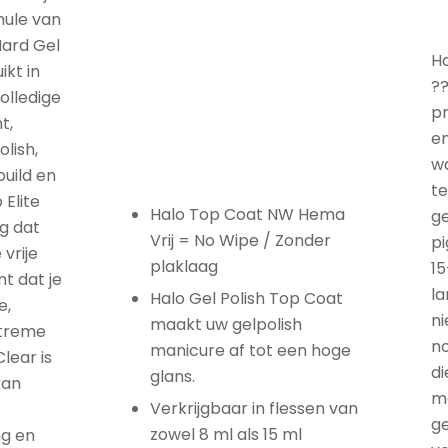
mule van
Hard Gel
Ha
kt in
??
olledige
pr
t,
en
lish,
wa
build en
te
 Elite
Halo Top Coat NW Hema
ge
ig dat
Vrij = No Wipe / Zonder
pi
vrije
plaklaag
15
t dat je
l
Halo Gel Polish Top Coat
e,
ni
maakt uw gelpolish
xtreme
no
manicure af tot een hoge
lear is
di
glans.
kan
m
Verkrijgbaar in flessen van
ge
zowel 8 ml als 15 ml
ng en