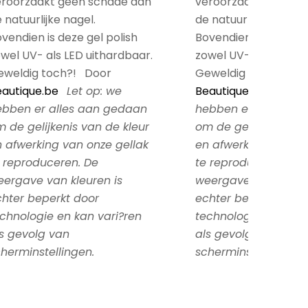
eroorzaakt geen schade aan
veroorzaakt geen s
 natuurlijke nagel.
de natuurlijke nagel.
vendien is deze gel polish
Bovendien is deze gel
wel UV- als LED uithardbaar.
zowel UV- als LED ui
eweldig toch?! Door
Geweldig toch?! Do
autique.be
Let op: we
Beautique.be
Let op
ebben er alles aan gedaan
hebben er alles aa
 de gelijkenis van de kleur
om de gelijkenis van
 afwerking van onze gellak
en afwerking van on
 reproduceren. De
te reproduceren. De
ergave van kleuren is
weergave van kleure
hter beperkt door
echter beperkt door
chnologie en kan vari?ren
technologie en kan 
s gevolg van
als gevolg van
herminstellingen.
scherminstellingen.