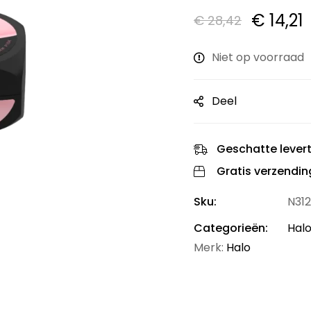
€
14,21
€
28,42
Niet op voorraad
Deel
Geschatte levert
Gratis verzendin
Sku:
N312
Categorieën:
Halo
Merk:
Halo