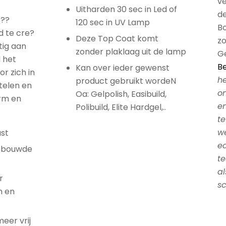
v
Uitharden 30 sec in Led of
de
 ??
120 sec in UV Lamp
Bo
d te cre?
Deze Top Coat komt
zo
tig aan
zonder plaklaag uit de lamp
G
 het
Be
Kan over ieder gewenst
r zich in
h
product gebruikt wordeN
telen en
om
Oa: Gelpolish, Easibuild,
orm en
en
Polibuild, Elite Hardgel,..
te
we
ast
ec
ebouwde
te
al
r
sc
n en
er vrij