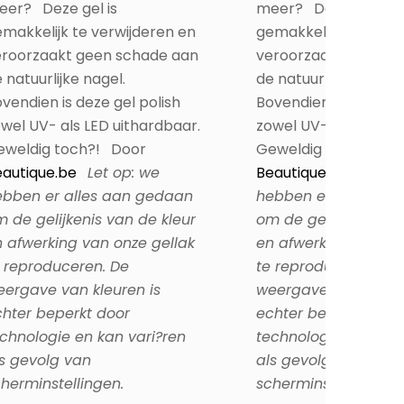
eer? Deze gel is
meer? Deze gel is
makkelijk te verwijderen en
gemakkelijk te verwi
eroorzaakt geen schade aan
veroorzaakt geen s
 natuurlijke nagel.
de natuurlijke nagel.
vendien is deze gel polish
Bovendien is deze gel
wel UV- als LED uithardbaar.
zowel UV- als LED ui
eweldig toch?! Door
Geweldig toch?! Do
autique.be
Let op: we
Beautique.be
Let op
ebben er alles aan gedaan
hebben er alles aa
 de gelijkenis van de kleur
om de gelijkenis van
 afwerking van onze gellak
en afwerking van on
 reproduceren. De
te reproduceren. De
ergave van kleuren is
weergave van kleure
hter beperkt door
echter beperkt door
chnologie en kan vari?ren
technologie en kan 
s gevolg van
als gevolg van
herminstellingen.
scherminstellingen.