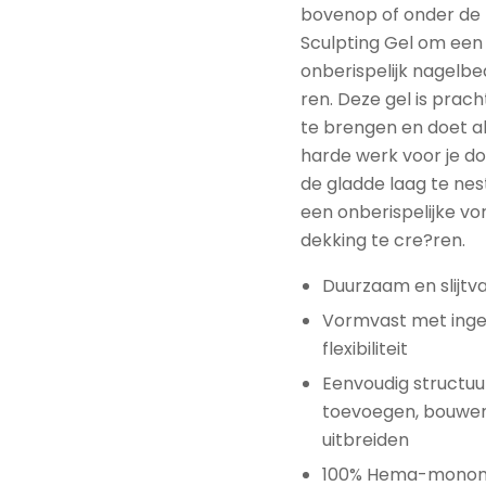
bovenop of onder de
Sculpting Gel om een
onberispelijk nagelbe
ren. Deze gel is prach
te brengen en doet al
harde werk voor je doo
de gladde laag te nes
een onberispelijke v
dekking te cre?ren.
Duurzaam en slijtv
Vormvast met ing
flexibiliteit
Eenvoudig structuu
toevoegen, bouwe
uitbreiden
100% Hema-monome