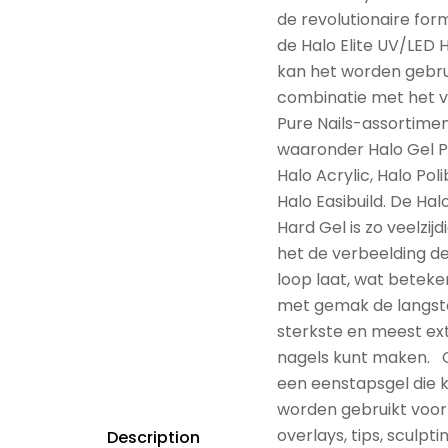
de revolutionaire for
de Halo Elite UV/LED 
kan het worden gebrui
combinatie met het v
Pure Nails-assortimen
waaronder Halo Gel Po
Halo Acrylic, Halo Poli
Halo Easibuild. De Halo
Hard Gel is zo veelzijd
het de verbeelding de 
loop laat, wat beteken
met gemak de langst
sterkste en meest e
nagels kunt maken. C
een eenstapsgel die 
worden gebruikt voor
overlays, tips, sculpti
Description