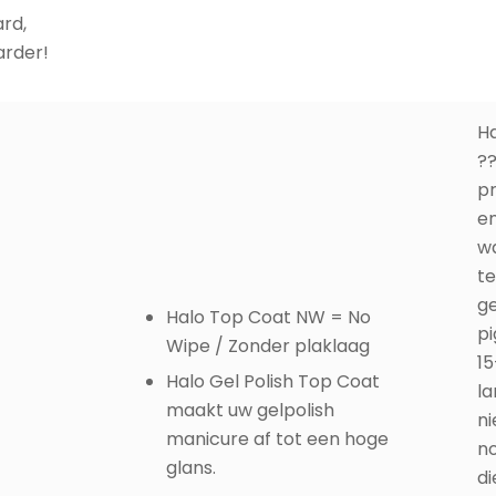
rd,
arder!
Ha
??
pr
en
wa
te
ge
Halo Top Coat NW = No
pi
Wipe / Zonder plaklaag
15
Halo Gel Polish Top Coat
l
maakt uw gelpolish
ni
manicure af tot een hoge
no
glans.
di