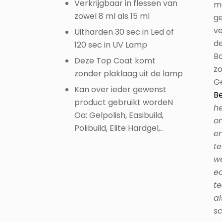
Verkrijgbaar in flessen van
m
zowel 8 ml als 15 ml
ge
v
Uitharden 30 sec in Led of
de
120 sec in UV Lamp
Bo
Deze Top Coat komt
zo
zonder plaklaag uit de lamp
G
Kan over ieder gewenst
Be
product gebruikt wordeN
h
Oa: Gelpolish, Easibuild,
om
Polibuild, Elite Hardgel,..
en
te
we
ec
te
al
sc