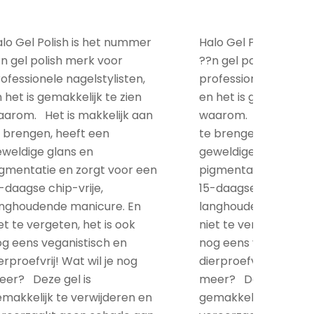
lo Gel Polish is het nummer
Halo Gel Polish is h
n gel polish merk voor
??n gel polish merk 
ofessionele nagelstylisten,
professionele nagelst
 het is gemakkelijk te zien
en het is gemakkelijk
arom. Het is makkelijk aan
waarom. Het is makk
 brengen, heeft een
te brengen, heeft e
weldige glans en
geweldige glans en
gmentatie en zorgt voor een
pigmentatie en zorg
-daagse chip-vrije,
15-daagse chip-vrije,
anghoudende manicure. En
langhoudende manic
et te vergeten, het is ook
niet te vergeten, het
g eens veganistisch en
nog eens veganistis
erproefvrij! Wat wil je nog
dierproefvrij! Wat wil
eer? Deze gel is
meer? Deze gel is
makkelijk te verwijderen en
gemakkelijk te verwi