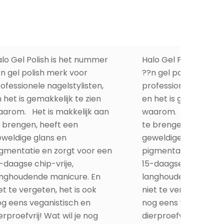
lo Gel Polish is het nummer
Halo Gel Polish is h
n gel polish merk voor
??n gel polish merk 
ofessionele nagelstylisten,
professionele nagelst
 het is gemakkelijk te zien
en het is gemakkelijk
arom. Het is makkelijk aan
waarom. Het is makk
 brengen, heeft een
te brengen, heeft e
weldige glans en
geweldige glans en
gmentatie en zorgt voor een
pigmentatie en zorg
-daagse chip-vrije,
15-daagse chip-vrije,
anghoudende manicure. En
langhoudende manic
et te vergeten, het is ook
niet te vergeten, het
g eens veganistisch en
nog eens veganistis
erproefvrij! Wat wil je nog
dierproefvrij! Wat wil