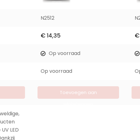
N2512
N
€
14,35
€
Op voorraad
Op voorraad
O
Toevoegen aan
winkelwagen
weldige,
ducten
te UV LED
ankzij