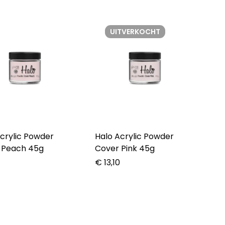
UITVERKOCHT
crylic Powder
Halo Acrylic Powder
 Peach 45g
Cover Pink 45g
0
€
13,10