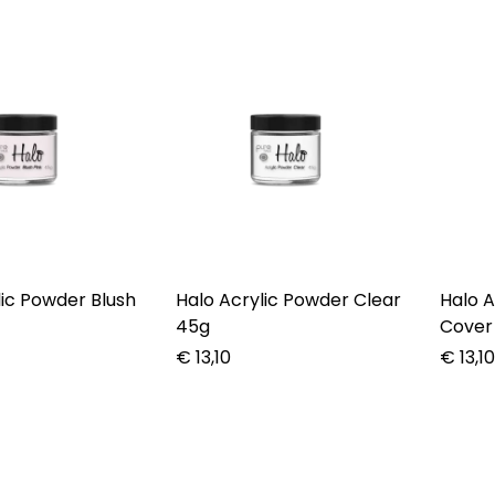
lic Powder Blush
Halo Acrylic Powder Clear
Halo A
45g
Cover
€
13,10
€
13,1