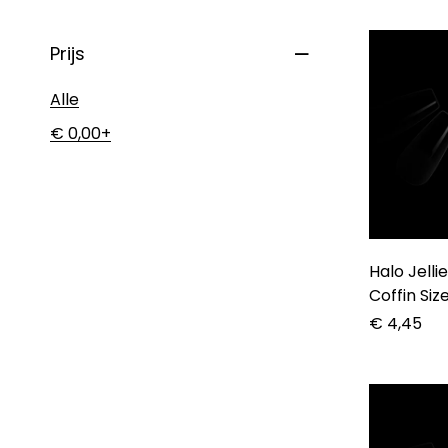
Prijs
Alle
€
0,00
+
Halo Jellie
Coffin Siz
€
4,45