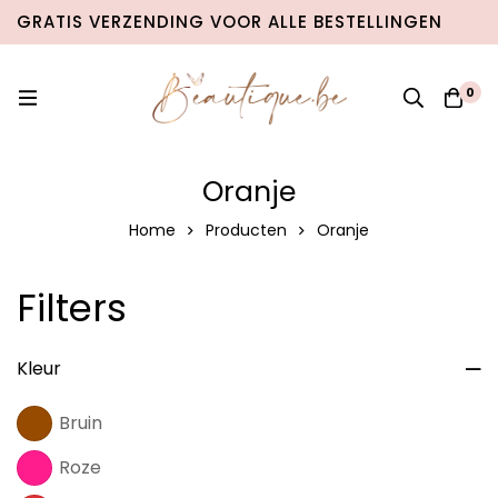
GRATIS VERZENDING VOOR ALLE BESTELLINGEN
VANAF €100 IN BELGIË & €120 NAAR
NEDERLAND!
0
Oranje
Home
Producten
Oranje
Toont 18 resultaten
Standaard sortering