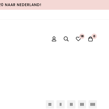
120 NAAR NEDERLAND!
18
0
tandaard sortering