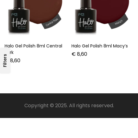
Halo Gel Polish 8ml Central
Halo Gel Polish 8ml Macy’s
Park
€
8,60
Filters
€
8,60
Copyright © 2025. All rights reserved.