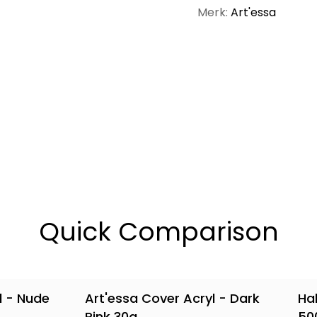
Merk:
Art'essa
Quick Comparison
l - Nude
Art'essa Cover Acryl - Dark
Ha
Pink 30g
50