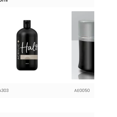
A303
AE0050