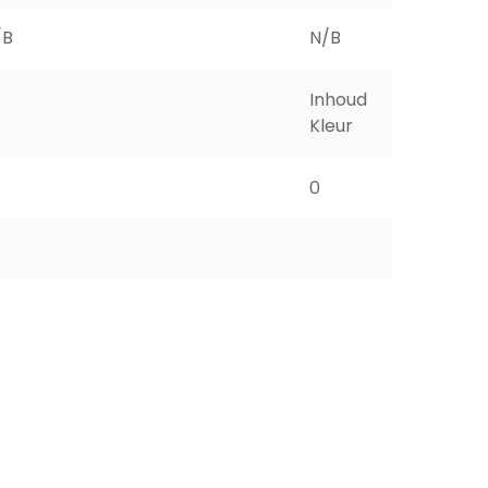
/B
N/B
Inhoud
30 gr
Kleur
Clear
0