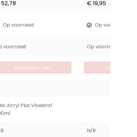
52,78
€
19,95
Op voorraad
Op voorraad
p voorraad
Op voorraad
Toevoegen aan
Toevoegen a
winkelwagen
winkelwage
lo Acryl Plus Vloeistof
00ml.
/B
N/B