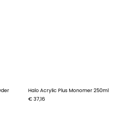
wder
Halo Acrylic Plus Monomer 250ml
Halo A
€
37,16
€
13,10