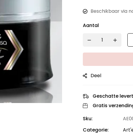
Beschikbaar via n
Aantal
Deel
Geschatte levert
Gratis verzendin
Sku:
AE0
Categorie:
Art'