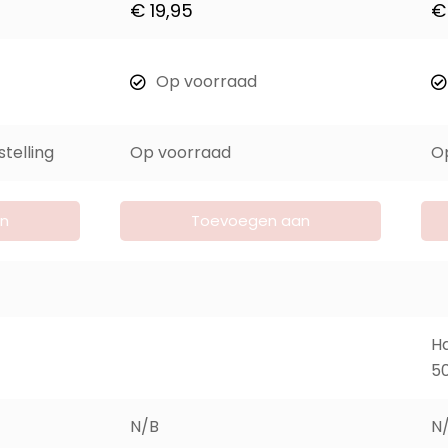
€
19,95
€
Op voorraad
telling
Op voorraad
O
n
Toevoegen aan
winkelwagen
Ha
5
N/B
N