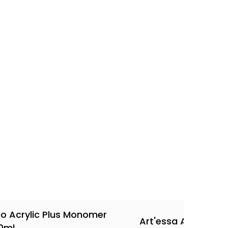
lo Acrylic Plus Monomer
Art'essa Acryl - Cl
0ml