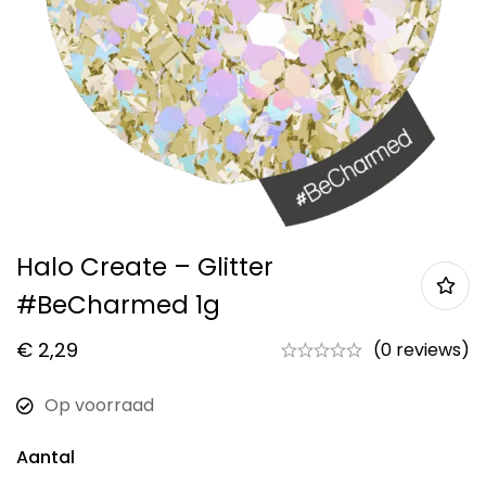
Halo Create – Glitter
#BeCharmed 1g
€
2,29
(0 reviews)
Op voorraad
Aantal