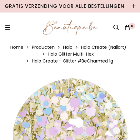
GRATIS VERZENDING VOOR ALLE BESTELLINGEN
VANAF €100 IN BELGIË & €120 NAAR
NEDERLAND!
0
Home
Producten
Halo
Halo Create (Nailart)
Halo Glitter Multi-Hex
Halo Create - Glitter #BeCharmed 1g