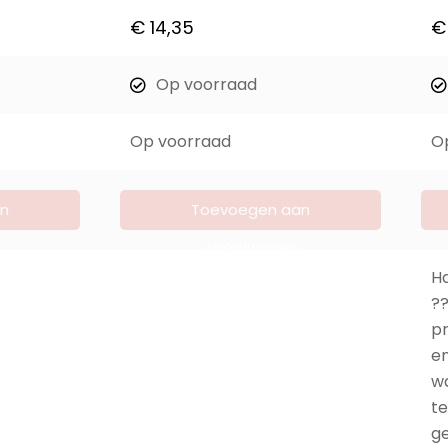
€
14,35
€
Op voorraad
Op voorraad
O
n
Toevoegen aan
winkelwagen
Ha
??
pr
en
wa
te
ge