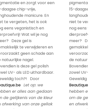
gmentatie en zorgt voor een
pigmentatie en zorg
-daagse chip-vrije,
15-daagse chip-vrije,
anghoudende manicure. En
langhoudende manic
et te vergeten, het is ook
niet te vergeten, het
g eens veganistisch en
nog eens veganistis
erproefvrij! Wat wil je nog
dierproefvrij! Wat wil
eer? Deze gel is
meer? Deze gel is
makkelijk te verwijderen en
gemakkelijk te verwi
eroorzaakt geen schade aan
veroorzaakt geen s
 natuurlijke nagel.
de natuurlijke nagel.
vendien is deze gel polish
Bovendien is deze gel
wel UV- als LED uithardbaar.
zowel UV- als LED ui
eweldig toch?! Door
Geweldig toch?! Do
autique.be
Let op: we
Beautique.be
Let op
ebben er alles aan gedaan
hebben er alles aa
 de gelijkenis van de kleur
om de gelijkenis van
 afwerking van onze gellak
en afwerking van on