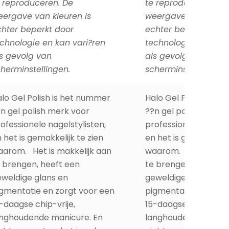
 reproduceren. De
te reproduceren. De
ergave van kleuren is
weergave van kleure
hter beperkt door
echter beperkt door
chnologie en kan vari?ren
technologie en kan 
s gevolg van
als gevolg van
herminstellingen.
scherminstellingen.
lo Gel Polish is het nummer
Halo Gel Polish is h
n gel polish merk voor
??n gel polish merk 
ofessionele nagelstylisten,
professionele nagelst
 het is gemakkelijk te zien
en het is gemakkelijk
arom. Het is makkelijk aan
waarom. Het is makk
 brengen, heeft een
te brengen, heeft e
weldige glans en
geweldige glans en
gmentatie en zorgt voor een
pigmentatie en zorg
-daagse chip-vrije,
15-daagse chip-vrije,
anghoudende manicure. En
langhoudende manic