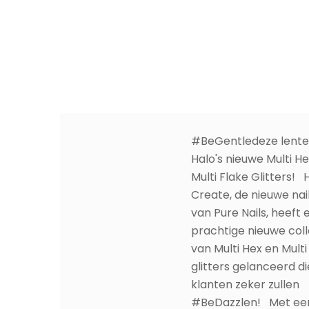
#BeGentledeze lent
Halo's nieuwe Multi H
Multi Flake Glitters! 
Create, de nieuwe naila
van Pure Nails, heeft 
prachtige nieuwe coll
van Multi Hex en Multi
glitters gelanceerd d
klanten zeker zullen
#BeDazzlen! Met ee