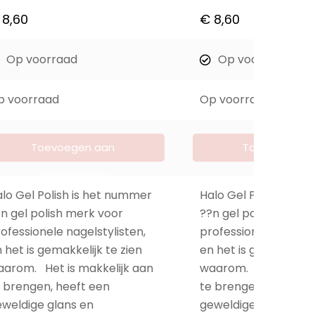
8,60
€
8,60
Op voorraad
Op voorraad
p voorraad
Op voorraad
Toevoegen aan
Toevoegen a
winkelwagen
winkelwage
lo Gel Polish is het nummer
Halo Gel Polish is h
n gel polish merk voor
??n gel polish merk 
ofessionele nagelstylisten,
professionele nagelst
 het is gemakkelijk te zien
en het is gemakkelijk
arom. Het is makkelijk aan
waarom. Het is makk
 brengen, heeft een
te brengen, heeft e
weldige glans en
geweldige glans en