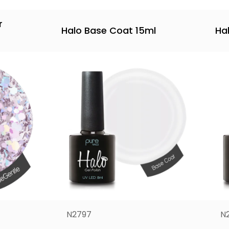
r
Halo Base Coat 15ml
Hal
N2797
N