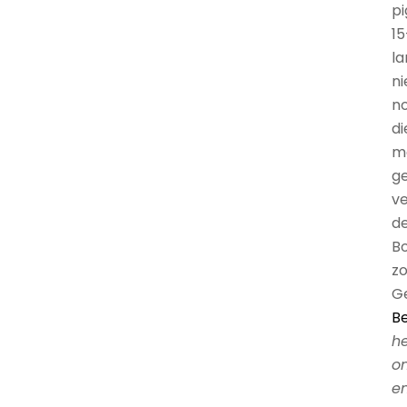
pi
15
l
ni
no
di
m
ge
v
de
Bo
zo
G
Be
h
om
en