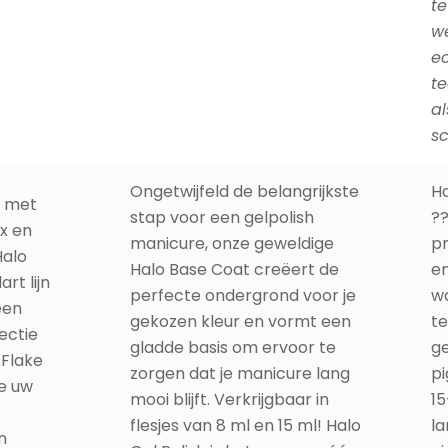
te
we
ec
te
al
sc
Ongetwijfeld de belangrijkste
Ha
e met
stap voor een gelpolish
??
ex en
manicure, onze geweldige
pr
Halo
Halo Base Coat creëert de
en
rt lijn
perfecte ondergrond voor je
wa
een
gekozen kleur en vormt een
te
ectie
gladde basis om ervoor te
ge
 Flake
zorgen dat je manicure lang
pi
ie uw
mooi blijft. Verkrijgbaar in
15
flesjes van 8 ml en 15 ml! Halo
l
n