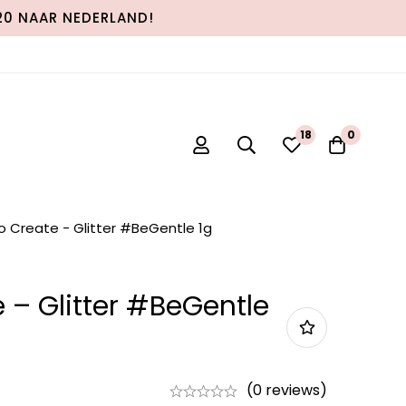
120 NAAR NEDERLAND!
0
0
o Create - Glitter #BeGentle 1g
 – Glitter #BeGentle
(0 reviews)