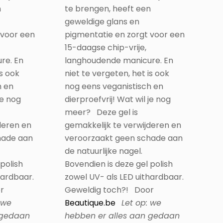
 voor een
pigmentatie en zorgt voor een
15-daagse chip-vrije,
re. En
langhoudende manicure. En
is ook
niet te vergeten, het is ook
h en
nog eens veganistisch en
je nog
dierproefvrij! Wat wil je nog
meer? Deze gel is
deren en
gemakkelijk te verwijderen en
hade aan
veroorzaakt geen schade aan
de natuurlijke nagel.
polish
Bovendien is deze gel polish
hardbaar.
zowel UV- als LED uithardbaar.
r
Geweldig toch?! Door
 we
Beautique.be
Let op: we
 gedaan
hebben er alles aan gedaan
de kleur
om de gelijkenis van de kleur
e gellak
en afwerking van onze gellak