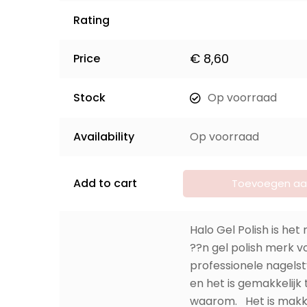
€
8,60
Price
Stock
Op voorraad
Availability
Op voorraad
Add to cart
Toevoegen aa
winkelwagen
Halo Gel Polish is he
??n gel polish merk v
professionele nagelsty
en het is gemakkelijk 
waarom. Het is makke
te brengen, heeft ee
geweldige glans en