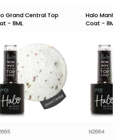
lo Grand Central Top
Halo Manhattan Sky
at - 8ML
Coat - 8ML (uitlop
2665
N2664