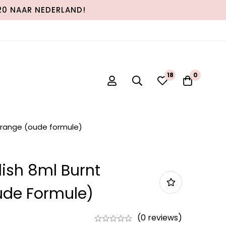
120 NAAR NEDERLAND!
18
0
 Orange (oude formule)
lish 8ml Burnt
de Formule)
(0 reviews)