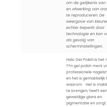
te reproduceren. De
weergave van kleuren
echter beperkt door
technologie en kan v
als gevolg van
scherminstellingen.
Halo Gel Polish is he
??n gel polish merk v
professionele nagelsty
en het is gemakkelijk 
waarom. Het is makke
te brengen, heeft ee
geweldige glans en
pigmentatie en zorgt
15-daagse chip-vrije,
langhoudende manicu