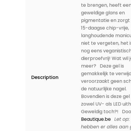
pigmentatie en zorgt
15-daagse chip-vrije,
langhoudende manicu
niet te vergeten, het 
nog eens veganistisc
dierproefvrij! Wat wil 
meer? Deze gel is
gemakkelijk te verwij
Description
veroorzaakt geen sc
de natuurlijke nagel.
Bovendien is deze gel 
zowel UV- als LED uit
Geweldig toch?! Doo
Beautique.be
Let op:
hebben er alles aan
om de gelijkenis van 
en afwerking van onz