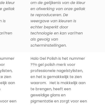
te reproduceren. De
 is
weergave van kleuren is
echter beperkt door
ari?ren
technologie en kan vari?ren
als gevolg van
scherminstellingen.
t nummer
Halo Gel Polish is het nummer
oor
??n gel polish merk voor
listen,
professionele nagelstylisten,
te zien
en het is gemakkelijk te zien
lijk aan
waarom. Het is makkelijk aan
n
te brengen, heeft een
geweldige glans en
 voor een
pigmentatie en zorgt voor een
15-daagse chip-vrije,
re. En
langhoudende manicure. En