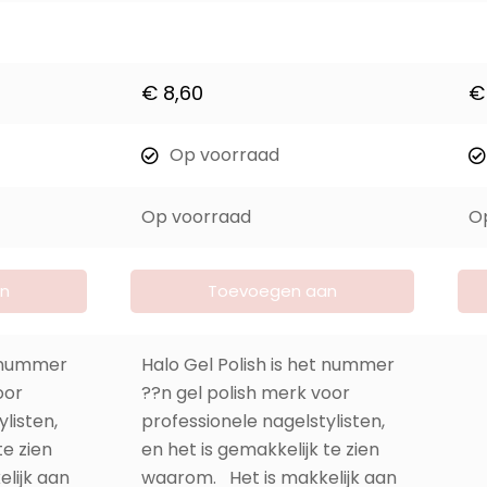
€
8,60
€
Op voorraad
Op voorraad
O
n
Toevoegen aan
winkelwagen
t nummer
Halo Gel Polish is het nummer
oor
??n gel polish merk voor
listen,
professionele nagelstylisten,
te zien
en het is gemakkelijk te zien
lijk aan
waarom. Het is makkelijk aan
n
te brengen, heeft een
geweldige glans en