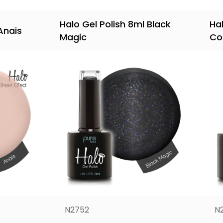
Halo Gel Polish 8ml Black
Ha
Anais
Magic
Co
N2752
N