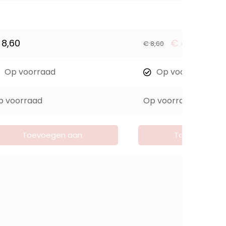
8,60
€
4,30
€
8,60
Op voorraad
Op voorraad
p voorraad
Op voorraad
Toevoegen aan
Toevoegen a
winkelwagen
winkelwage