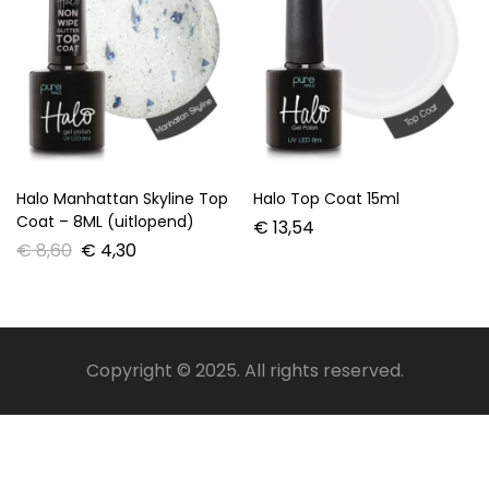
Halo Manhattan Skyline Top
Halo Top Coat 15ml
Coat – 8ML (uitlopend)
€
13,54
€
8,60
€
4,30
Copyright © 2025. All rights reserved.