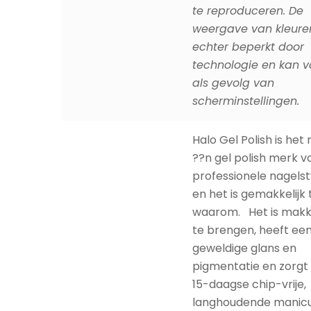
echter beperkt door
technologie en kan v
als gevolg van
scherminstellingen.
Halo Gel Polish is he
??n gel polish merk v
professionele nagelsty
en het is gemakkelijk 
waarom. Het is makke
te brengen, heeft ee
geweldige glans en
pigmentatie en zorgt
15-daagse chip-vrije,
langhoudende manicu
niet te vergeten, het 
nog eens veganistisc