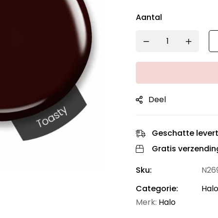
Aantal
Deel
Geschatte levert
Gratis verzendin
Sku:
N26
Categorie:
Halo
Merk:
Halo