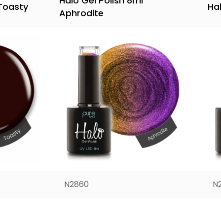
Halo Gel Polish 8ml
 Toasty
Ha
Aphrodite
N2860
N
€
8,60
€