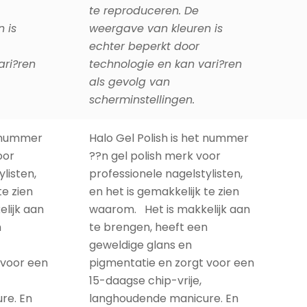
echter beperkt door
ari?ren
technologie en kan vari?ren
als gevolg van
scherminstellingen.
t nummer
Halo Gel Polish is het nummer
oor
??n gel polish merk voor
listen,
professionele nagelstylisten,
te zien
en het is gemakkelijk te zien
lijk aan
waarom. Het is makkelijk aan
n
te brengen, heeft een
geweldige glans en
 voor een
pigmentatie en zorgt voor een
15-daagse chip-vrije,
re. En
langhoudende manicure. En
is ook
niet te vergeten, het is ook
h en
nog eens veganistisch en