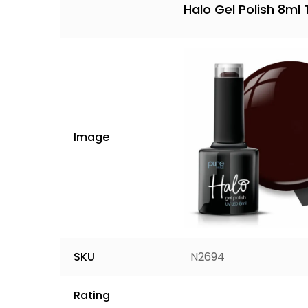
Halo Gel Polish 8ml
Image
SKU
N2694
€
8,60
Price