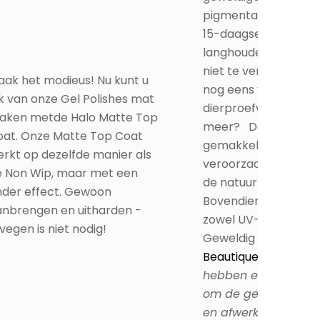
langhoudende manic
niet te vergeten, het
ak het modieus! Nu kunt u
nog eens veganistis
k van onze Gel Polishes mat
dierproefvrij! Wat wil
aken metde Halo Matte Top
meer? Deze gel is
oat. Onze Matte Top Coat
gemakkelijk te verwi
rkt op dezelfde manier als
veroorzaakt geen s
e Non Wip, maar met een
de natuurlijke nagel.
nder effect. Gewoon
Bovendien is deze gel
anbrengen en uitharden -
zowel UV- als LED ui
vegen is niet nodig!
Geweldig toch?! Do
Beautique.be
Let op
hebben er alles aa
om de gelijkenis van
en afwerking van on
te reproduceren. De
weergave van kleure