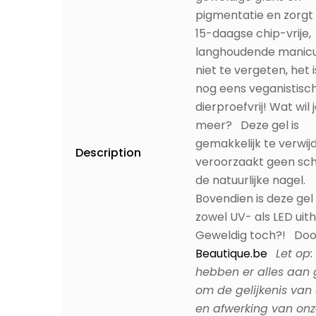
langhoudende manicu
niet te vergeten, het 
nog eens veganistisc
dierproefvrij! Wat wil 
meer? Deze gel is
gemakkelijk te verwij
Description
veroorzaakt geen sc
de natuurlijke nagel.
Bovendien is deze gel 
zowel UV- als LED uit
Geweldig toch?! Doo
Beautique.be
Let op:
hebben er alles aan
om de gelijkenis van 
en afwerking van onz
te reproduceren. De
weergave van kleuren