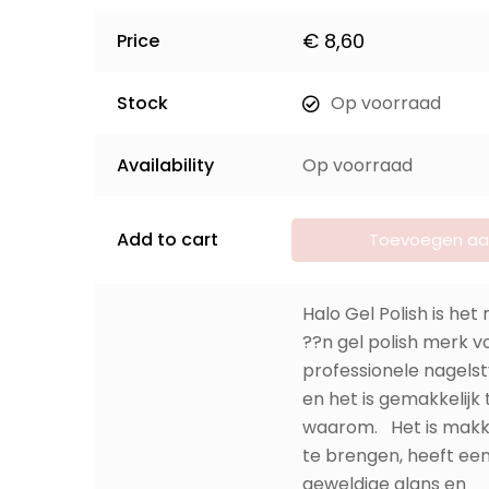
Stock
Op voorraad
Availability
Op voorraad
Add to cart
Toevoegen aa
winkelwagen
Halo Gel Polish is he
??n gel polish merk v
professionele nagelsty
en het is gemakkelijk 
waarom. Het is makke
te brengen, heeft ee
geweldige glans en
pigmentatie en zorgt
15-daagse chip-vrije,