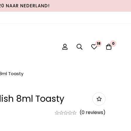
120 NAAR NEDERLAND!
18
0
 8ml Toasty
lish 8ml Toasty
(0 reviews)