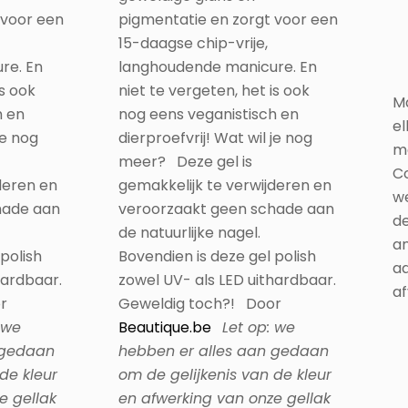
re. En
langhoudende manicure. En
is ook
niet te vergeten, het is ook
Ma
h en
nog eens veganistisch en
el
je nog
dierproefvrij! Wat wil je nog
m
meer? Deze gel is
C
deren en
gemakkelijk te verwijderen en
we
hade aan
veroorzaakt geen schade aan
d
de natuurlijke nagel.
a
polish
Bovendien is deze gel polish
a
hardbaar.
zowel UV- als LED uithardbaar.
af
r
Geweldig toch?! Door
 we
Beautique.be
Let op: we
 gedaan
hebben er alles aan gedaan
de kleur
om de gelijkenis van de kleur
e gellak
en afwerking van onze gellak
te reproduceren. De
 is
weergave van kleuren is