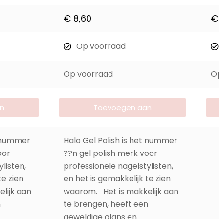
Op voorraad
Op voorraad
O
n
Toevoegen aan
winkelwagen
t nummer
Halo Gel Polish is het nummer
oor
??n gel polish merk voor
listen,
professionele nagelstylisten,
te zien
en het is gemakkelijk te zien
lijk aan
waarom. Het is makkelijk aan
n
te brengen, heeft een
geweldige glans en
 voor een
pigmentatie en zorgt voor een
15-daagse chip-vrije,