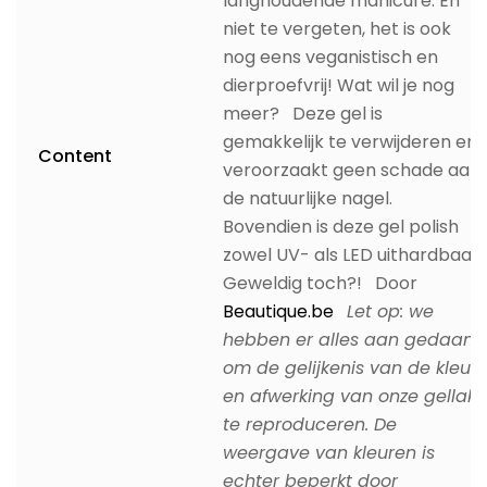
langhoudende manicure. En
niet te vergeten, het is ook
nog eens veganistisch en
dierproefvrij! Wat wil je nog
meer? Deze gel is
gemakkelijk te verwijderen en
Content
veroorzaakt geen schade aan
de natuurlijke nagel.
Bovendien is deze gel polish
zowel UV- als LED uithardbaar.
Geweldig toch?! Door
Beautique.be
Let op: we
hebben er alles aan gedaan
om de gelijkenis van de kleur
en afwerking van onze gellak
te reproduceren. De
weergave van kleuren is
echter beperkt door