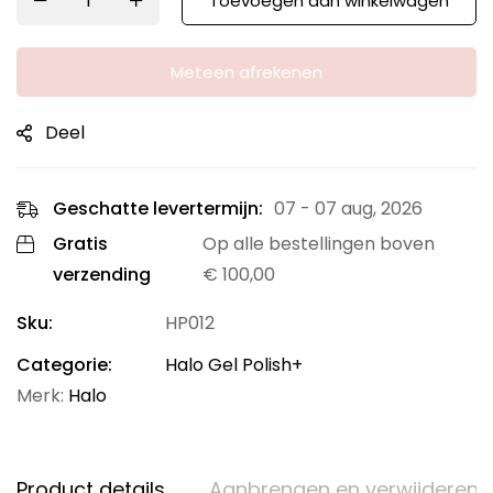
Toevoegen aan winkelwagen
Meteen afrekenen
Deel
Geschatte levertermijn:
07 - 07 aug, 2026
Gratis
Op alle bestellingen boven
verzending
€
100,00
Sku:
HP012
Categorie:
Halo Gel Polish+
Merk:
Halo
Product details
Aanbrengen en verwijderen