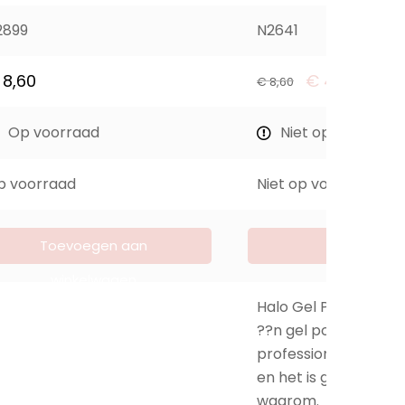
2899
N2641
8,60
€
4,30
€
8,60
Op voorraad
Niet op voorraad
p voorraad
Niet op voorraad
Toevoegen aan
Lees meer
winkelwagen
Halo Gel Polish is h
??n gel polish merk 
professionele nagelst
en het is gemakkelijk
waarom. Het is makk