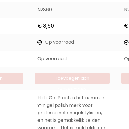
N2860
N
€
8,60
€
Op voorraad
Op voorraad
O
n
Toevoegen aan
winkelwagen
Halo Gel Polish is het nummer
??n gel polish merk voor
professionele nagelstylisten,
en het is gemakkelijk te zien
waarom. Het is makkelijk aan