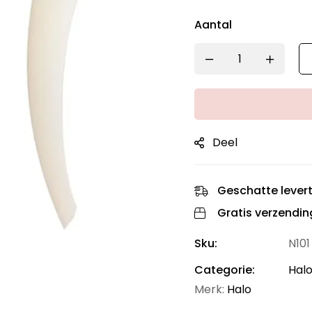
Aantal
Deel
Geschatte levert
Gratis verzendin
Sku:
N101
Categorie:
Halo
Merk:
Halo