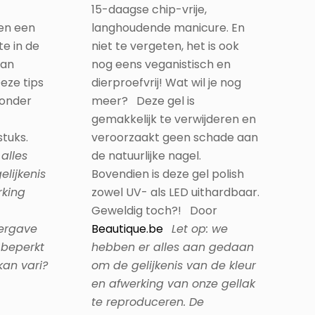
15-daagse chip-vrije,
ven een
langhoudende manicure. En
e in de
niet te vergeten, het is ook
van
nog eens veganistisch en
 Deze tips
dierproefvrij! Wat wil je nog
zonder
meer? Deze gel is
gemakkelijk te verwijderen en
tuks.
veroorzaakt geen schade aan
alles
de natuurlijke nagel.
lijkenis
Bovendien is deze gel polish
rking
zowel UV- als LED uithardbaar.
Geweldig toch?! Door
ergave
Beautique.be
Let op: we
 beperkt
hebben er alles aan gedaan
kan vari?
om de gelijkenis van de kleur
en afwerking van onze gellak
te reproduceren. De