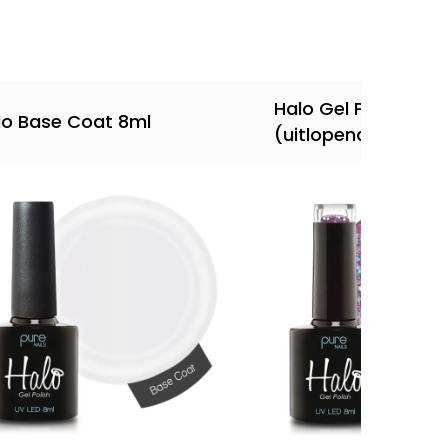
Halo Gel Polish 8ml 
lo Base Coat 8ml
(uitlopend)