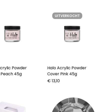
UITVERKOCHT
crylic Powder
Halo Acrylic Powder
 Peach 45g
Cover Pink 45g
0
€
13,10