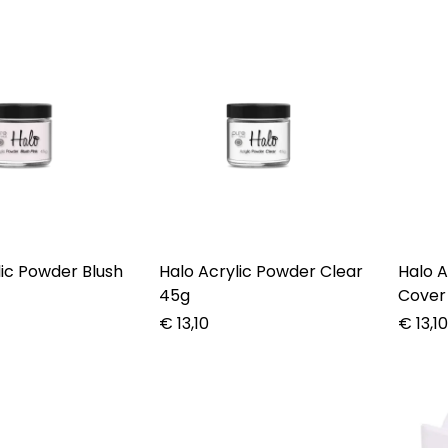
lic Powder Blush
Halo Acrylic Powder Clear
Halo A
45g
Cover
€
13,10
€
13,1