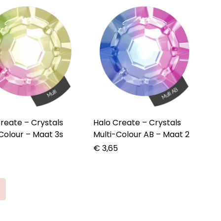
te – Crystals
Halo Create – Crystals
Colour – Maat 3s
Multi-Colour AB – Maat 2
5
€
3,65