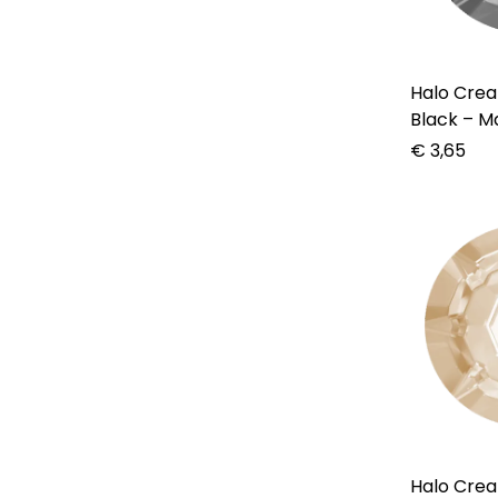
Halo Create – C
Black – M
€
3,65
Halo Create – C