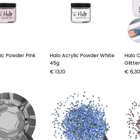
lic Powder Pink
Halo Acrylic Powder White
Halo Crea
45g
Glitte
€
13,10
€
6,3