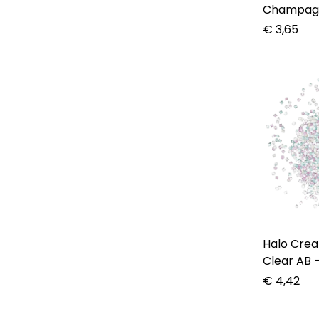
Champagn
€
3,65
Halo Create – C
Clear AB 
€
4,42