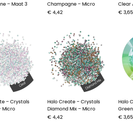
e – Maat 3
Champagne – Micro
Clear 
€
4,42
€
3,6
rystals
Halo Create – Crystals
Halo Crea
– Micro
Diamond Mix – Micro
Green
€
4,42
€
3,6