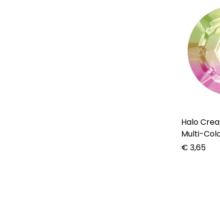
Halo Create – C
Multi-Col
€
3,65