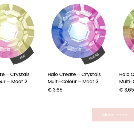
rystals
Halo Create – Crystals
Halo Crea
our – Maat 2
Multi-Colour – Maat 3
Multi-
€
3,65
€
3,6
Meer laden