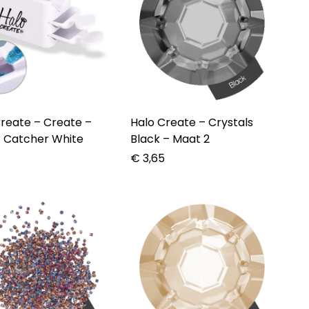
te – Create –
Halo Create – Crystals
r Catcher White
Black – Maat 2
0
€
3,65