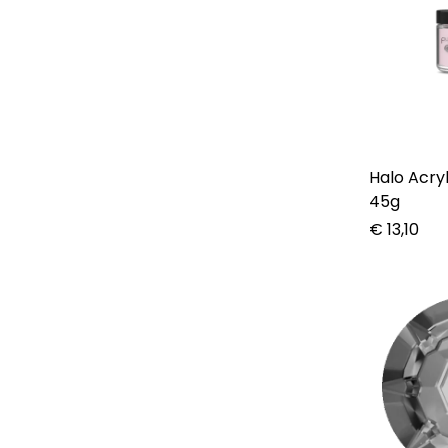
Halo Acry
45g
€
13,10