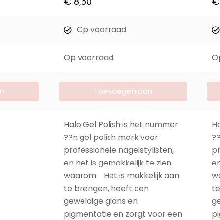
€
8,60
€
Op voorraad
Op voorraad
O
n
Toevoegen aan
winkelwagen
Halo Gel Polish is het nummer
Ha
??n gel polish merk voor
??
professionele nagelstylisten,
pr
en het is gemakkelijk te zien
en
waarom. Het is makkelijk aan
wa
te brengen, heeft een
te
geweldige glans en
ge
pigmentatie en zorgt voor een
pi