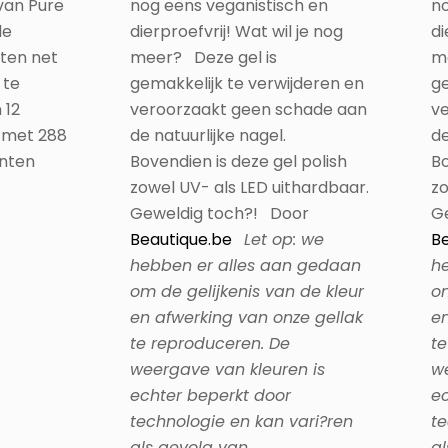
van Pure
nog eens veganistisch en
no
de
dierproefvrij! Wat wil je nog
di
ten net
meer? Deze gel is
m
 te
gemakkelijk te verwijderen en
ge
 12
veroorzaakt geen schade aan
v
n met 288
de natuurlijke nagel.
de
anten
Bovendien is deze gel polish
Bo
zowel UV- als LED uithardbaar.
zo
Geweldig toch?! Door
G
Beautique.be
Let op: we
Be
hebben er alles aan gedaan
h
om de gelijkenis van de kleur
om
en afwerking van onze gellak
en
te reproduceren. De
te
weergave van kleuren is
we
echter beperkt door
ec
technologie en kan vari?ren
te
als gevolg van
al