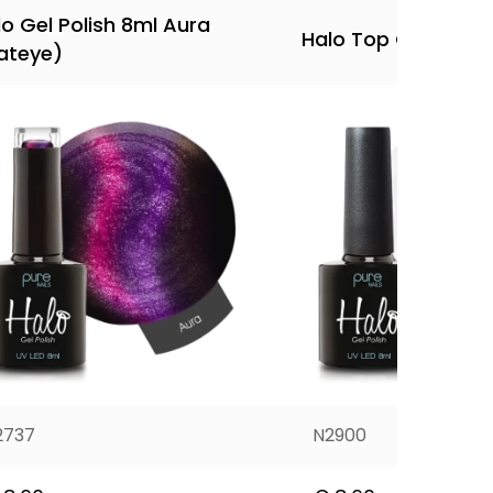
lo Gel Polish 8ml Aura
Halo Top Coat 8ml
ateye)
2737
N2900