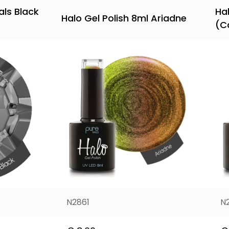
als Black
Ha
Halo Gel Polish 8ml Ariadne
(C
N2861
N