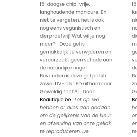
15-daagse chip-vrije,
15
langhoudende manicure. En
l
niet te vergeten, het is ook
ni
nog eens veganistisch en
no
dierproefvrij! Wat wil je nog
di
meer? Deze gel is
m
gemakkelijk te verwijderen en
ge
veroorzaakt geen schade aan
v
de natuurlijke nagel.
de
Bovendien is deze gel polish
Bo
zowel UV- als LED uithardbaar.
zo
Geweldig toch?! Door
G
Beautique.be
Let op: we
Be
hebben er alles aan gedaan
h
om de gelijkenis van de kleur
om
en afwerking van onze gellak
en
te reproduceren. De
te