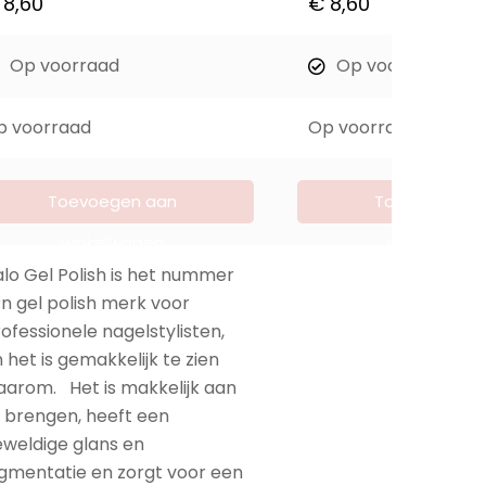
8,60
€
8,60
Op voorraad
Op voorraad
p voorraad
Op voorraad
Toevoegen aan
Toevoegen a
winkelwagen
winkelwage
lo Gel Polish is het nummer
n gel polish merk voor
ofessionele nagelstylisten,
 het is gemakkelijk te zien
arom. Het is makkelijk aan
 brengen, heeft een
weldige glans en
gmentatie en zorgt voor een