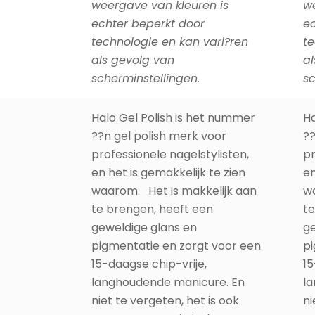
weergave van kleuren is
we
echter beperkt door
ec
technologie en kan vari?ren
te
als gevolg van
al
scherminstellingen.
sc
Halo Gel Polish is het nummer
Ha
??n gel polish merk voor
??
professionele nagelstylisten,
pr
en het is gemakkelijk te zien
en
waarom. Het is makkelijk aan
wa
te brengen, heeft een
te
geweldige glans en
ge
pigmentatie en zorgt voor een
pi
15-daagse chip-vrije,
15
langhoudende manicure. En
l
niet te vergeten, het is ook
ni