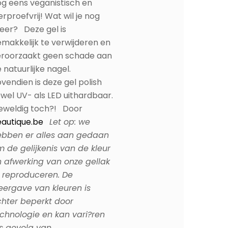
g eens veganistisch en
erproefvrij! Wat wil je nog
eer? Deze gel is
makkelijk te verwijderen en
eroorzaakt geen schade aan
 natuurlijke nagel.
vendien is deze gel polish
wel UV- als LED uithardbaar.
eweldig toch?! Door
autique.be
Let op: we
ebben er alles aan gedaan
 de gelijkenis van de kleur
 afwerking van onze gellak
 reproduceren. De
ergave van kleuren is
hter beperkt door
chnologie en kan vari?ren
s gevolg van