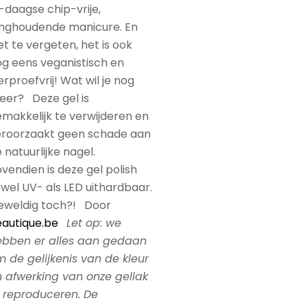
-daagse chip-vrije,
anghoudende manicure. En
et te vergeten, het is ook
g eens veganistisch en
erproefvrij! Wat wil je nog
eer? Deze gel is
makkelijk te verwijderen en
eroorzaakt geen schade aan
 natuurlijke nagel.
vendien is deze gel polish
wel UV- als LED uithardbaar.
eweldig toch?! Door
autique.be
Let op: we
ebben er alles aan gedaan
 de gelijkenis van de kleur
 afwerking van onze gellak
 reproduceren. De