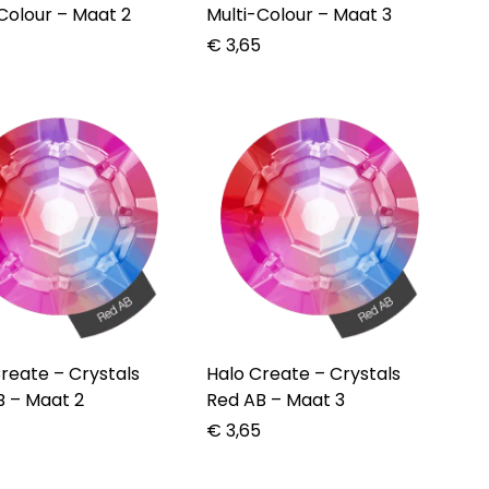
Colour – Maat 2
Multi-Colour – Maat 3
5
€
3,65
te – Crystals
Halo Create – Crystals
B – Maat 2
Red AB – Maat 3
5
€
3,65