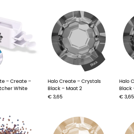
reate –
Halo Create – Crystals
Halo Crea
atcher White
Black – Maat 2
Black 
€
3,65
€
3,6