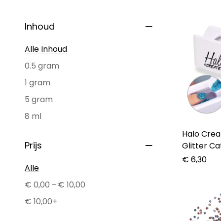
Inhoud
Alle Inhoud
0.5 gram
1 gram
5 gram
8 ml
Halo Create – C
Prijs
Glitter C
€
6,30
Alle
–
€
0,00
€
10,00
€
10,00
+