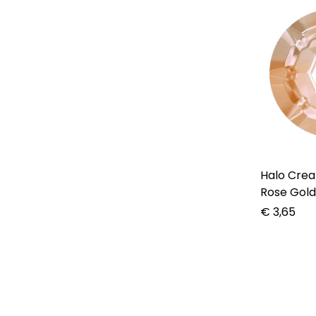
Halo Create – C
Rose Gold
€
3,65