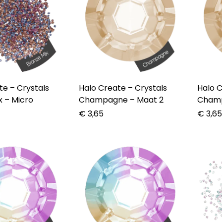
rystals
Halo Create – Crystals
Halo Crea
x – Micro
Champagne – Maat 2
Champ
€
3,65
€
3,6