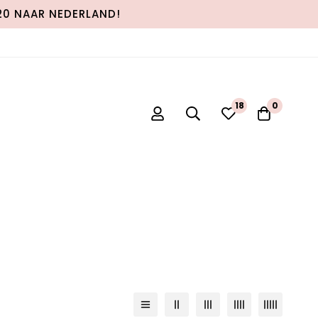
120 NAAR NEDERLAND!
0
0
tandaard sortering