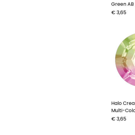
Green AB 
€
3,65
Halo Create – C
Multi-Col
€
3,65