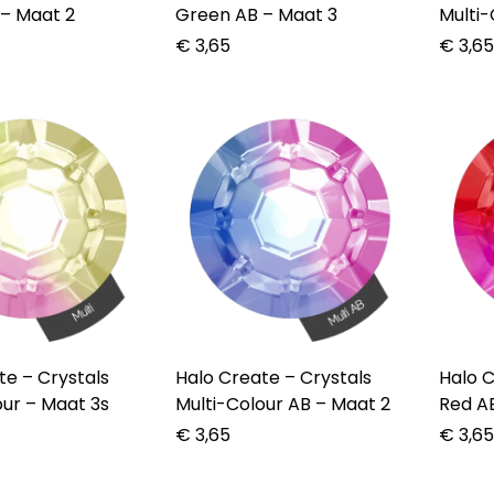
– Maat 2
Green AB – Maat 3
Multi-
€
3,65
€
3,6
rystals
Halo Create – Crystals
Halo Crea
our – Maat 3s
Multi-Colour AB – Maat 2
Red A
€
3,65
€
3,6