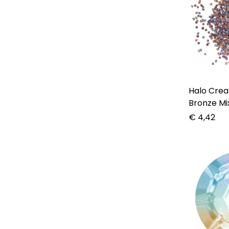
Halo Create – C
Bronze Mi
€
4,42