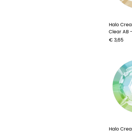
Halo Create – C
Clear AB 
€
3,65
Halo Create – C