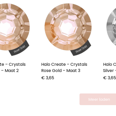
rystals
Halo Create – Crystals
Halo Crea
 – Maat 2
Rose Gold – Maat 3
Silver
€
3,65
€
3,6
Meer laden