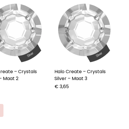
te – Crystals
Halo Create – Crystals
 – Maat 2
Silver – Maat 3
5
€
3,65