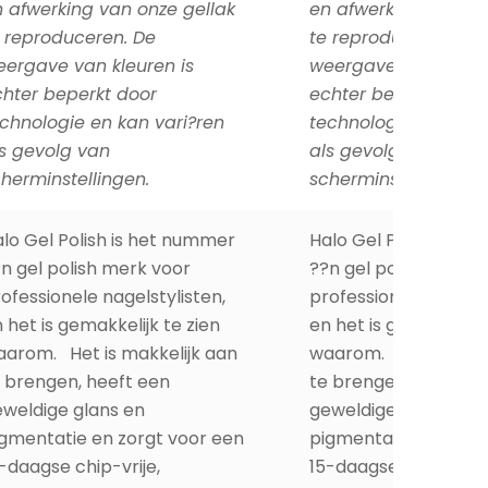
 afwerking van onze gellak
en afwerking van on
 reproduceren. De
te reproduceren. De
ergave van kleuren is
weergave van kleure
hter beperkt door
echter beperkt door
chnologie en kan vari?ren
technologie en kan 
s gevolg van
als gevolg van
herminstellingen.
scherminstellingen.
lo Gel Polish is het nummer
Halo Gel Polish is h
n gel polish merk voor
??n gel polish merk 
ofessionele nagelstylisten,
professionele nagelst
 het is gemakkelijk te zien
en het is gemakkelijk
arom. Het is makkelijk aan
waarom. Het is makk
 brengen, heeft een
te brengen, heeft e
weldige glans en
geweldige glans en
gmentatie en zorgt voor een
pigmentatie en zorg
-daagse chip-vrije,
15-daagse chip-vrije,