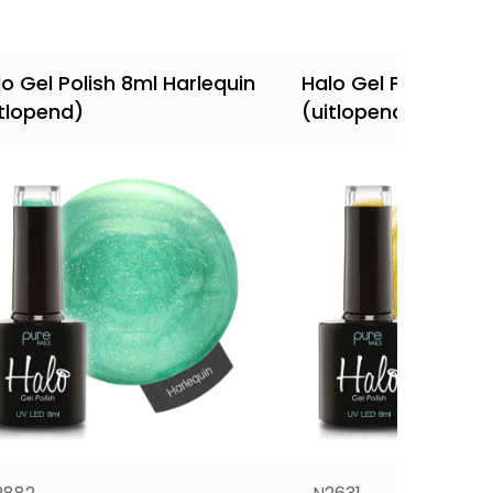
o Gel Polish 8ml Harlequin
Halo Gel Polish 8m
itlopend)
(uitlopend)