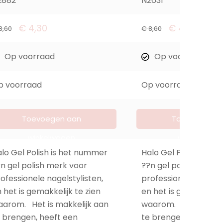
2882
N2631
€
4,30
€
4,30
8,60
€
8,60
Op voorraad
Op voorraad
p voorraad
Op voorraad
Toevoegen aan
Toevoegen a
winkelwagen
winkelwage
lo Gel Polish is het nummer
Halo Gel Polish is h
n gel polish merk voor
??n gel polish merk 
ofessionele nagelstylisten,
professionele nagelst
 het is gemakkelijk te zien
en het is gemakkelijk
arom. Het is makkelijk aan
waarom. Het is makk
 brengen, heeft een
te brengen, heeft e