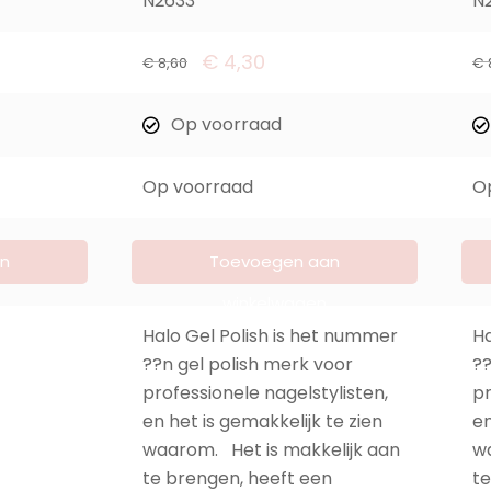
N2633
N
€
4,30
€
8,60
€
Op voorraad
Op voorraad
O
n
Toevoegen aan
winkelwagen
Halo Gel Polish is het nummer
Ha
??n gel polish merk voor
??
professionele nagelstylisten,
pr
en het is gemakkelijk te zien
en
waarom. Het is makkelijk aan
wa
te brengen, heeft een
te