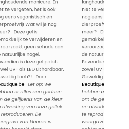
anghoudende manicure. En
langhoudende manic
et te vergeten, het is ook
niet te vergeten, het
g eens veganistisch en
nog eens veganistis
erproefvrij! Wat wil je nog
dierproefvrij! Wat wil
eer? Deze gel is
meer? Deze gel is
makkelijk te verwijderen en
gemakkelijk te verwi
eroorzaakt geen schade aan
veroorzaakt geen s
 natuurlijke nagel.
de natuurlijke nagel.
vendien is deze gel polish
Bovendien is deze gel
wel UV- als LED uithardbaar.
zowel UV- als LED ui
eweldig toch?! Door
Geweldig toch?! Do
autique.be
Let op: we
Beautique.be
Let op
ebben er alles aan gedaan
hebben er alles aa
 de gelijkenis van de kleur
om de gelijkenis van
 afwerking van onze gellak
en afwerking van on
 reproduceren. De
te reproduceren. De
ergave van kleuren is
weergave van kleure