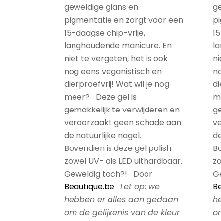
geweldige glans en
ge
pigmentatie en zorgt voor een
pi
15-daagse chip-vrije,
15
langhoudende manicure. En
l
niet te vergeten, het is ook
ni
nog eens veganistisch en
no
dierproefvrij! Wat wil je nog
di
meer? Deze gel is
m
gemakkelijk te verwijderen en
ge
veroorzaakt geen schade aan
v
de natuurlijke nagel.
de
Bovendien is deze gel polish
Bo
zowel UV- als LED uithardbaar.
zo
Geweldig toch?! Door
G
Beautique.be
Let op: we
Be
hebben er alles aan gedaan
h
om de gelijkenis van de kleur
om