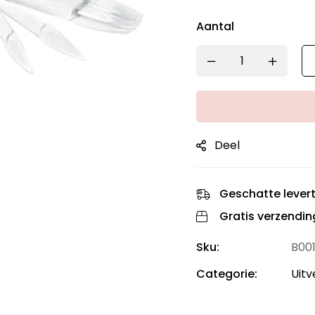
Aantal
Deel
Geschatte levert
Gratis verzendin
Sku:
B00
Categorie:
Uit