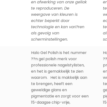
en afwerking van onze gellak
en
te reproduceren. De
te
weergave van kleuren is
we
echter beperkt door
ec
technologie en kan vari?ren
te
als gevolg van
al
scherminstellingen.
sc
Halo Gel Polish is het nummer
Ha
??n gel polish merk voor
??
professionele nagelstylisten,
pr
en het is gemakkelijk te zien
en
waarom. Het is makkelijk aan
wa
te brengen, heeft een
te
geweldige glans en
ge
pigmentatie en zorgt voor een
pi
15-daagse chip-vrije,
15