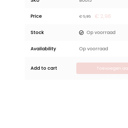
SKU
B0013
€
2,98
Price
€
5,95
Stock
Op voorraad
Availability
Op voorraad
Add to cart
Toevoegen aa
winkelwagen