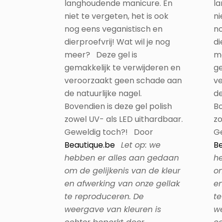
langhoudende manicure. En
l
niet te vergeten, het is ook
ni
nog eens veganistisch en
no
dierproefvrij! Wat wil je nog
di
meer? Deze gel is
m
gemakkelijk te verwijderen en
ge
veroorzaakt geen schade aan
v
de natuurlijke nagel.
de
Bovendien is deze gel polish
Bo
zowel UV- als LED uithardbaar.
zo
Geweldig toch?! Door
G
Beautique.be
Let op: we
Be
hebben er alles aan gedaan
h
om de gelijkenis van de kleur
om
en afwerking van onze gellak
en
te reproduceren. De
te
weergave van kleuren is
we