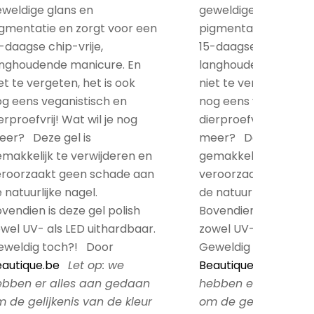
weldige glans en
geweldige glans en
gmentatie en zorgt voor een
pigmentatie en zorg
-daagse chip-vrije,
15-daagse chip-vrije,
anghoudende manicure. En
langhoudende manic
et te vergeten, het is ook
niet te vergeten, het
g eens veganistisch en
nog eens veganistis
erproefvrij! Wat wil je nog
dierproefvrij! Wat wil
eer? Deze gel is
meer? Deze gel is
makkelijk te verwijderen en
gemakkelijk te verwi
eroorzaakt geen schade aan
veroorzaakt geen s
 natuurlijke nagel.
de natuurlijke nagel.
vendien is deze gel polish
Bovendien is deze gel
wel UV- als LED uithardbaar.
zowel UV- als LED ui
eweldig toch?! Door
Geweldig toch?! Do
autique.be
Let op: we
Beautique.be
Let op
ebben er alles aan gedaan
hebben er alles aa
 de gelijkenis van de kleur
om de gelijkenis van