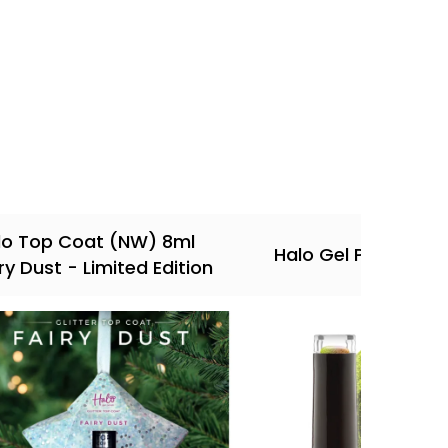
lo Top Coat (NW) 8ml
Halo Gel Polish 8ml
ry Dust - Limited Edition