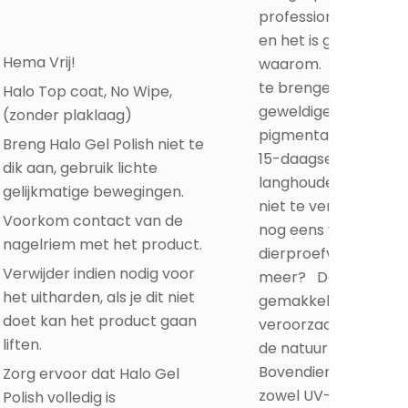
professionele nagelst
en het is gemakkelijk
Hema Vrij!
waarom. Het is makk
te brengen, heeft e
Halo Top coat, No Wipe,
geweldige glans en
(zonder plaklaag)
pigmentatie en zorg
Breng Halo Gel Polish niet te
15-daagse chip-vrije,
dik aan, gebruik lichte
langhoudende manic
gelijkmatige bewegingen.
niet te vergeten, het
Voorkom contact van de
nog eens veganistis
nagelriem met het product.
dierproefvrij! Wat wil
Verwijder indien nodig voor
meer? Deze gel is
het uitharden, als je dit niet
gemakkelijk te verwi
doet kan het product gaan
veroorzaakt geen s
liften.
de natuurlijke nagel.
Bovendien is deze gel
Zorg ervoor dat Halo Gel
zowel UV- als LED ui
Polish volledig is