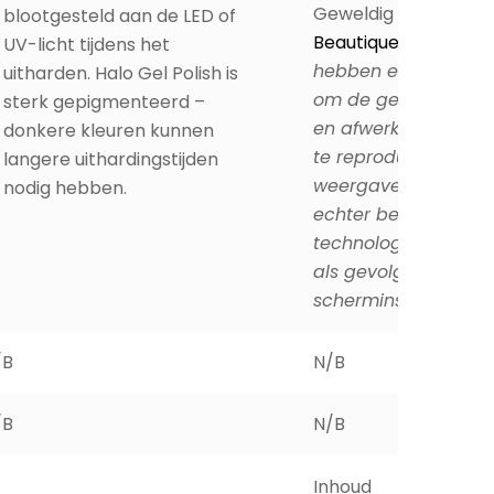
Geweldig toch?! Do
blootgesteld aan de LED of
Beautique.be
Let op
UV-licht tijdens het
hebben er alles aa
uitharden. Halo Gel Polish is
om de gelijkenis van
sterk gepigmenteerd –
en afwerking van on
donkere kleuren kunnen
te reproduceren. De
langere uithardingstijden
weergave van kleure
nodig hebben.
echter beperkt door
technologie en kan 
als gevolg van
scherminstellingen.
/B
N/B
/B
N/B
Inhoud
8 ml