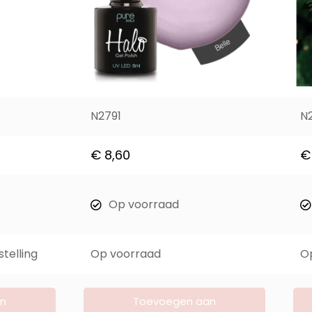
N2791
N
€
8,60
€
Op voorraad
telling
Op voorraad
O
n
Toevoegen aan