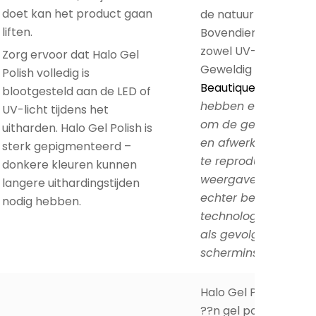
doet kan het product gaan
de natuurlijke nagel.
liften.
Bovendien is deze gel
zowel UV- als LED ui
Zorg ervoor dat Halo Gel
Geweldig toch?! Do
Polish volledig is
Beautique.be
Let op
blootgesteld aan de LED of
hebben er alles aa
UV-licht tijdens het
om de gelijkenis van
uitharden. Halo Gel Polish is
en afwerking van on
sterk gepigmenteerd –
te reproduceren. De
donkere kleuren kunnen
weergave van kleure
langere uithardingstijden
echter beperkt door
nodig hebben.
technologie en kan 
als gevolg van
scherminstellingen.
Halo Gel Polish is h
??n gel polish merk 