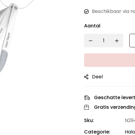
Beschikbaar via n
Aantal
Deel
Geschatte levert
Gratis verzendin
Sku:
N29
Categorie:
Halo