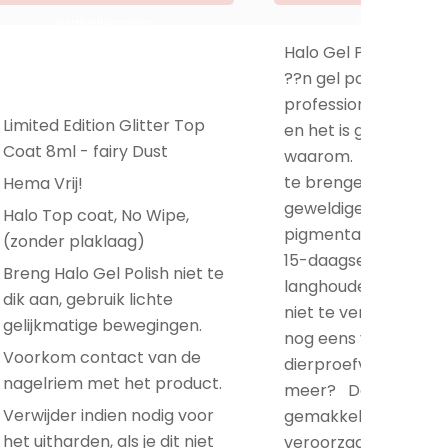
winkelwagen
winkelwage
Halo Gel Polish is h
??n gel polish merk 
professionele nagelst
Limited Edition Glitter Top
en het is gemakkelijk
Coat 8ml - fairy Dust
waarom. Het is makk
te brengen, heeft e
Hema Vrij!
geweldige glans en
Halo Top coat, No Wipe,
pigmentatie en zorg
(zonder plaklaag)
15-daagse chip-vrije,
Breng Halo Gel Polish niet te
langhoudende manic
dik aan, gebruik lichte
niet te vergeten, het
gelijkmatige bewegingen.
nog eens veganistis
Voorkom contact van de
dierproefvrij! Wat wil
nagelriem met het product.
meer? Deze gel is
Verwijder indien nodig voor
gemakkelijk te verwi
het uitharden, als je dit niet
veroorzaakt geen s