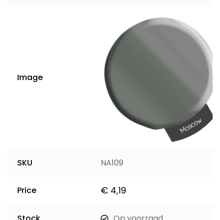
Image
SKU
NA109
€
4,19
Price
Stock
Op voorraad