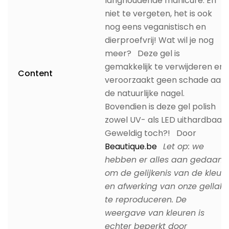
langhoudende manicure. En
niet te vergeten, het is ook
nog eens veganistisch en
dierproefvrij! Wat wil je nog
meer? Deze gel is
gemakkelijk te verwijderen en
Content
veroorzaakt geen schade aan
de natuurlijke nagel.
Bovendien is deze gel polish
zowel UV- als LED uithardbaar.
Geweldig toch?! Door
Beautique.be
Let op: we
hebben er alles aan gedaan
om de gelijkenis van de kleur
en afwerking van onze gellak
te reproduceren. De
weergave van kleuren is
echter beperkt door