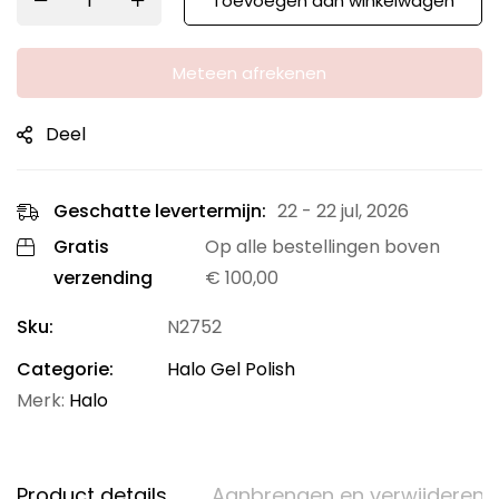
Toevoegen aan winkelwagen
Meteen afrekenen
Deel
Geschatte levertermijn:
22 - 22 jul, 2026
Gratis
Op alle bestellingen boven
verzending
€
100,00
Sku:
N2752
Categorie:
Halo Gel Polish
Merk:
Halo
Product details
Aanbrengen en verwijderen