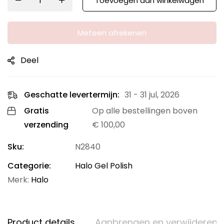
Toevoegen aan winkelwagen
Meteen afrekenen
Deel
Geschatte levertermijn:
31 - 31 jul, 2026
Gratis
Op alle bestellingen boven
verzending
€
100,00
Sku:
N2840
Categorie:
Halo Gel Polish
Merk:
Halo
Product details
Aanbrengen en verwijderen