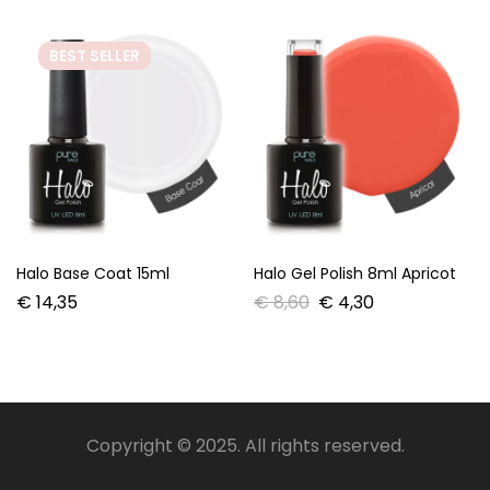
BEST
SELLER
Halo Base Coat 15ml
Halo Gel Polish 8ml Apricot
€
14,35
€
8,60
€
4,30
Copyright © 2025. All rights reserved.