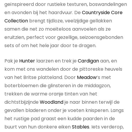
geïnspireerd door rustieke texturen, boswandelingen
en avonden bij het haardvuur. De
Countryside Core
Collection
brengt tijdloze, veelzijdige gellakken
samen die net zo moeiteloos aanvoelen als ze
eruitzien, perfect voor gezellige, seizoensgebonden
sets of om het hele jaar door te dragen.
Pak je
Hunter
laarzen en trek je
Cardigan
aan, en
kom met ons wandelen door de pittoreske heuvels
van het Britse platteland. Door
Meadow
‘s met
boterbloemen die glinsteren in de middagzon,
trekken de warme oranje tinten van het
dichtstbijzijnde
Woodland
je naar binnen terwijl de
gevallen bladeren onder je voeten knisperen. Langs
het rustige pad graast een kudde paarden in de
buurt van hun donkere eiken
Stables
. Iets verderop,