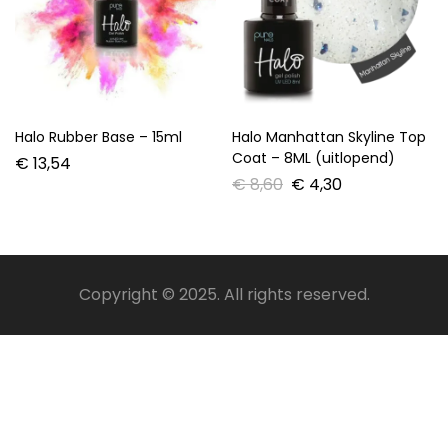
Halo Rubber Base – 15ml
Halo Manhattan Skyline Top
Coat – 8ML (uitlopend)
€
13,54
€
8,60
€
4,30
Copyright © 2025. All rights reserved.