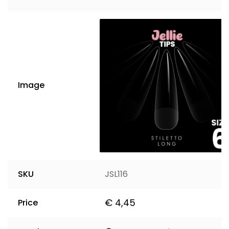
Image
SKU
JSL116
€
4,45
Price