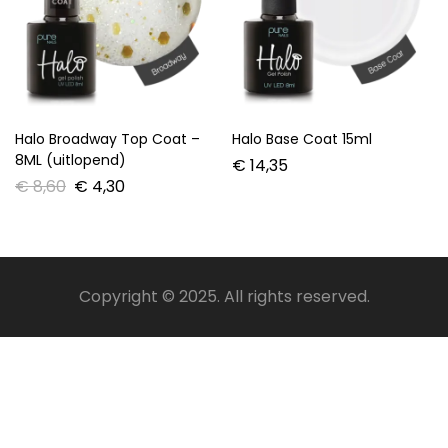
Halo Broadway Top Coat –
Halo Base Coat 15ml
8ML (uitlopend)
€
14,35
€
8,60
€
4,30
Copyright © 2025. All rights reserved.