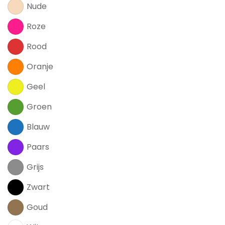
Nude
Roze
Rood
Oranje
Geel
Groen
Blauw
Paars
Grijs
Zwart
Goud