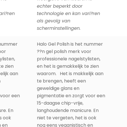
echter beperkt door
ari?ren
technologie en kan vari?ren
als gevolg van
scherminstellingen.
t nummer
Halo Gel Polish is het nummer
oor
??n gel polish merk voor
listen,
professionele nagelstylisten,
te zien
en het is gemakkelijk te zien
lijk aan
waarom. Het is makkelijk aan
n
te brengen, heeft een
geweldige glans en
 voor een
pigmentatie en zorgt voor een
15-daagse chip-vrije,
re. En
langhoudende manicure. En
is ook
niet te vergeten, het is ook
h en
nog eens veganistisch en