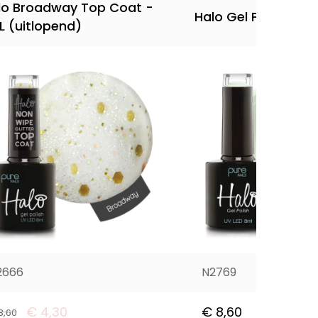
lo Broadway Top Coat -
Halo Gel Polish 8ml
L (uitlopend)
2666
N2769
€
4,30
€
8,60
8,60