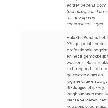
echter beperkt door
technologie en kan v
als gevolg van
scherminstellingen.
Halo Gel Polish is he
??n gel polish merk v
professionele nagelsty
en het is gemakkelijk 
waarom. Het is makke
te brengen, heeft ee
geweldige glans en
pigmentatie en zorgt
15-daagse chip-vrije,
langhoudende manicu
niet te vergeten, het 
nog eens veganistisc