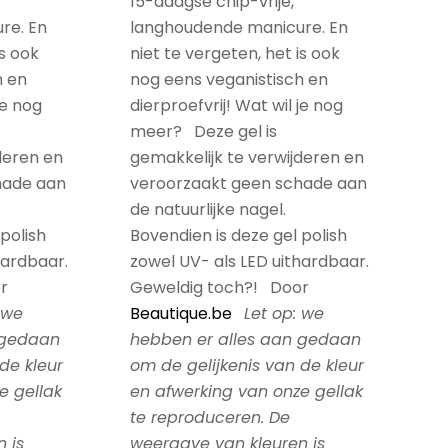
15-daagse chip-vrije,
re. En
langhoudende manicure. En
is ook
niet te vergeten, het is ook
h en
nog eens veganistisch en
je nog
dierproefvrij! Wat wil je nog
meer? Deze gel is
deren en
gemakkelijk te verwijderen en
hade aan
veroorzaakt geen schade aan
de natuurlijke nagel.
polish
Bovendien is deze gel polish
hardbaar.
zowel UV- als LED uithardbaar.
r
Geweldig toch?! Door
 we
Beautique.be
Let op: we
 gedaan
hebben er alles aan gedaan
de kleur
om de gelijkenis van de kleur
e gellak
en afwerking van onze gellak
te reproduceren. De
 is
weergave van kleuren is