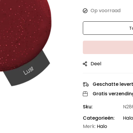
Op voorraad
T
Aantal
Deel
Geschatte levert
Gratis verzendin
Sku:
N28
Categorieën:
Halo
Merk:
Halo