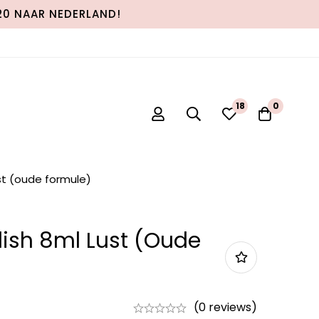
120 NAAR NEDERLAND!
0
0
ust (oude formule)
lish 8ml Lust (oude
(0 reviews)