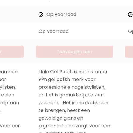
Op voorraad
Op voorraad
O
n
Toevoegen aan
winkelwagen
t nummer
Halo Gel Polish is het nummer
oor
??n gel polish merk voor
listen,
professionele nagelstylisten,
te zien
en het is gemakkelijk te zien
lijk aan
waarom. Het is makkelijk aan
n
te brengen, heeft een
geweldige glans en
 voor een
pigmentatie en zorgt voor een