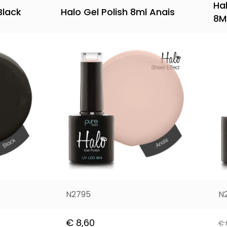
Ha
Black
Halo Gel Polish 8ml Anais
8M
N2795
N
€
8,60
€