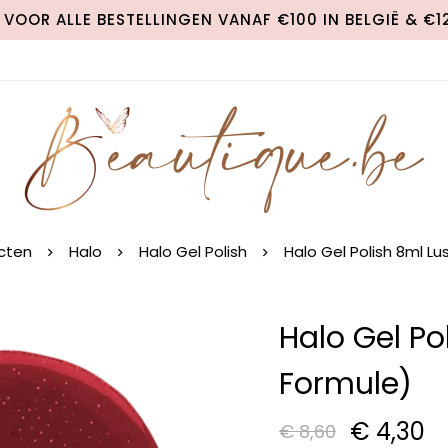
VOOR ALLE BESTELLINGEN VANAF €100 IN BELGIË & €
cten
Halo
Halo Gel Polish
Halo Gel Polish 8ml L
Halo Gel Po
Formule)
€
4,30
€
8,60