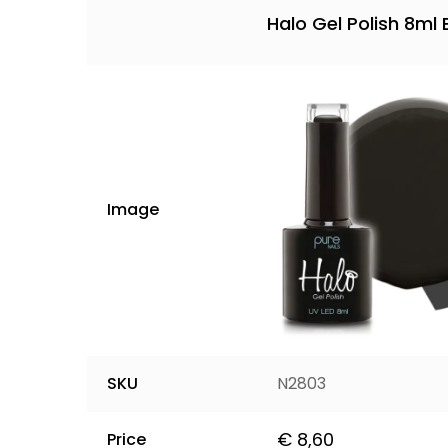
Halo Gel Polish 8ml 
Image
SKU
N2803
€
8,60
Price