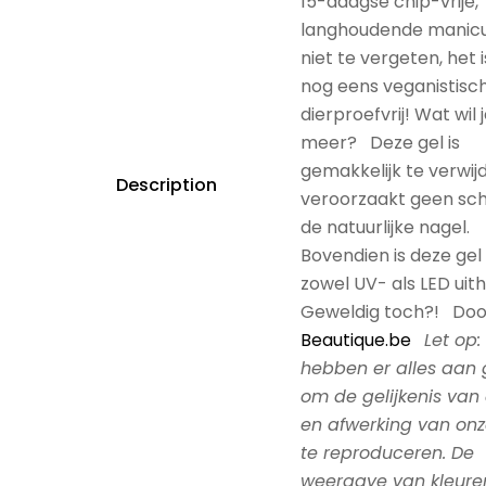
15-daagse chip-vrije,
langhoudende manicu
niet te vergeten, het 
nog eens veganistisc
dierproefvrij! Wat wil 
meer? Deze gel is
gemakkelijk te verwij
Description
veroorzaakt geen sc
de natuurlijke nagel.
Bovendien is deze gel 
zowel UV- als LED uit
Geweldig toch?! Doo
Beautique.be
Let op:
hebben er alles aan
om de gelijkenis van 
en afwerking van onz
te reproduceren. De
weergave van kleuren